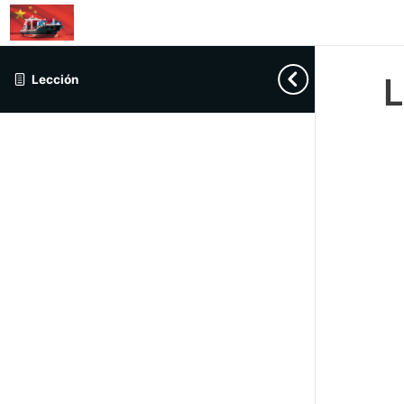
L
Lección