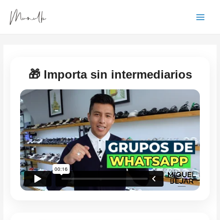
Ir
Main
al
Menu
contenido
🎁 Importa sin intermediarios