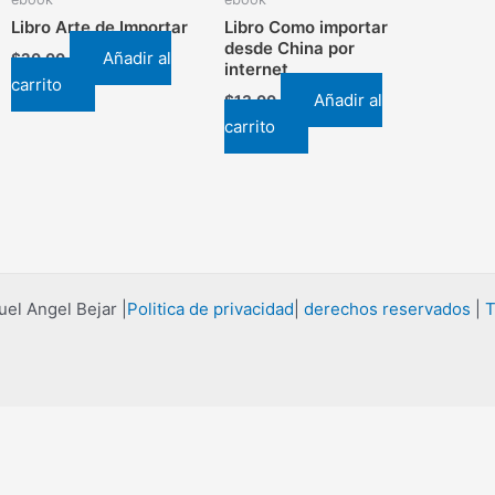
Libro Arte de Importar
Libro Como importar
desde China por
Añadir al
$
20.00
internet
carrito
Añadir al
$
13.00
carrito
el Angel Bejar |
Politica de privacidad
|
derechos reservados
|
T