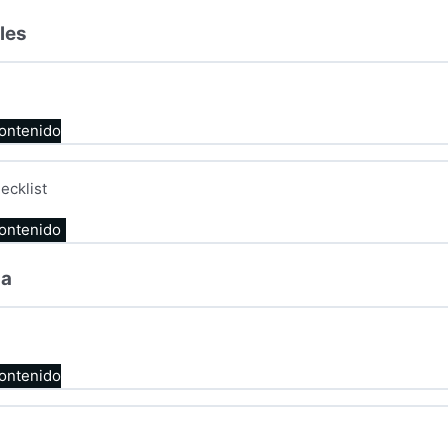
les
contenido
ecklist
contenido
na
contenido