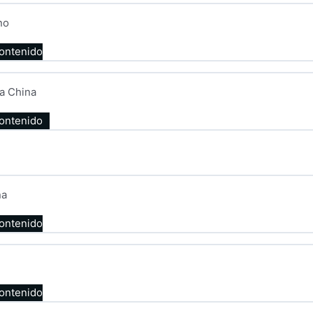
no
contenido
a China
contenido
na
contenido
contenido