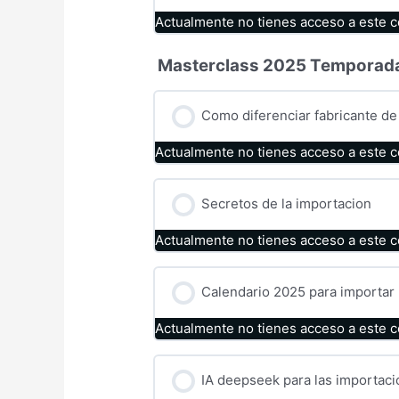
Actualmente no tienes acceso a este 
Masterclass 2025 Temporada
Como diferenciar fabricante de
Actualmente no tienes acceso a este 
Secretos de la importacion
Actualmente no tienes acceso a este 
Calendario 2025 para importar
Actualmente no tienes acceso a este 
IA deepseek para las importac