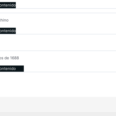
contenido
chino
contenido
os de 1688
contenido