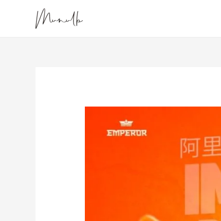
Ir
al
contenido