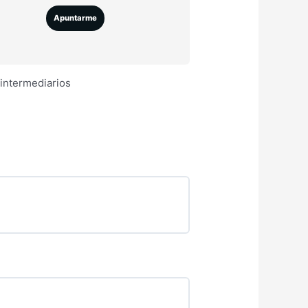
Apuntarme
intermediarios