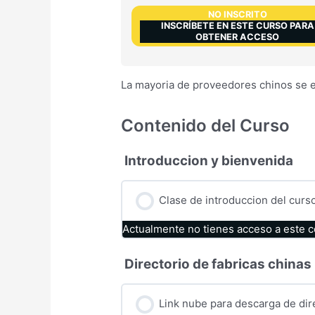
NO INSCRITO
INSCRÍBETE EN ESTE CURSO PARA
OBTENER ACCESO
La mayoria de proveedores chinos se e
Contenido del Curso
Introduccion y bienvenida
Clase de introduccion del curs
Actualmente no tienes acceso a este 
Directorio de fabricas chinas
Link nube para descarga de dir