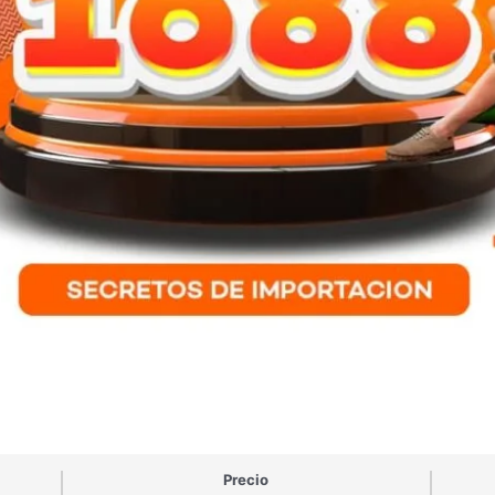
Precio