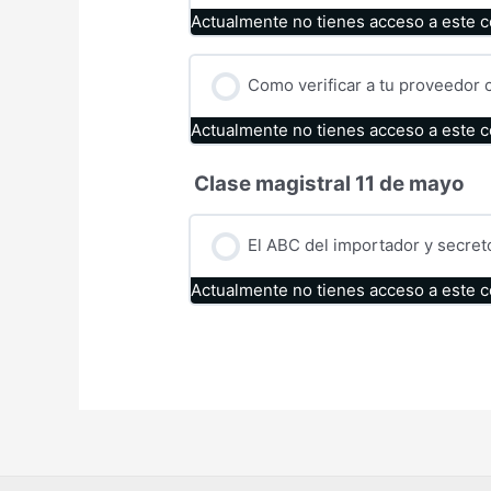
Actualmente no tienes acceso a este 
Como verificar a tu proveedor 
Actualmente no tienes acceso a este 
Clase magistral 11 de mayo
El ABC del importador y secret
Actualmente no tienes acceso a este 