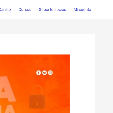
Carrito
Cursos
Soporte socios
Mi cuenta