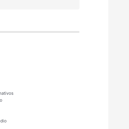
nativos
io
udio