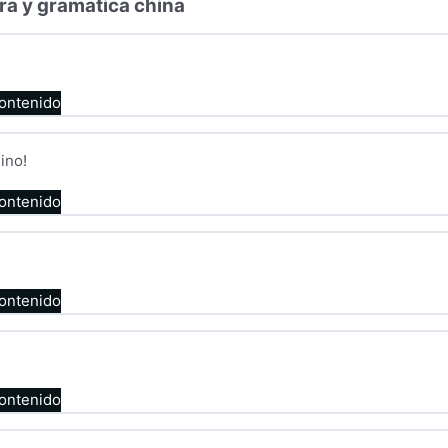
ra y gramatica china
contenido
ino!
contenido
contenido
contenido